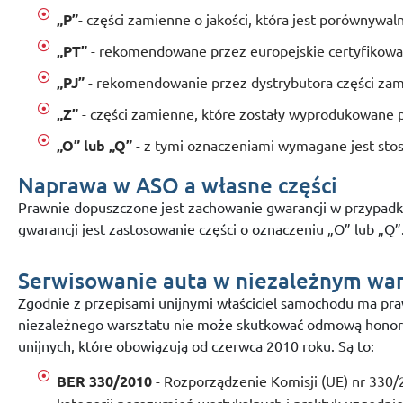
„P”
- części zamienne o jakości, która jest porównywal
„PT”
- rekomendowane przez europejskie certyfikowa
„PJ”
- rekomendowanie przez dystrybutora części za
„Z”
- części zamienne, które zostały wyprodukowane 
„O” lub „Q”
- z tymi oznaczeniami wymagane jest stos
Naprawa w ASO a własne części
Prawnie dopuszczone jest zachowanie gwarancji w przypadk
gwarancji jest zastosowanie części o oznaczeniu „O” lub „Q”
Serwisowanie auta w niezależnym war
Zgodnie z przepisami unijnymi właściciel samochodu ma pr
niezależnego warsztatu nie może skutkować odmową honoro
unijnych, które obowiązują od czerwca 2010 roku. Są to:
BER 330/2010
- Rozporządzenie Komisji (UE) nr 330/2
kategorii porozumień wertykalnych i praktyk uzgodni