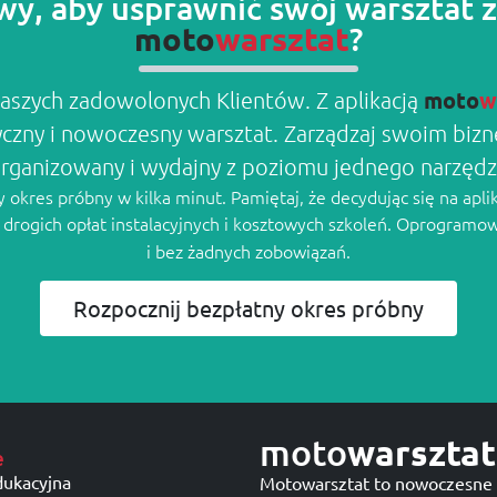
wy, aby usprawnić swój warsztat
?
moto
warsztat
moto
w
aszych zadowolonych Klientów. Z aplikacją
yczny i nowoczesny warsztat. Zarządzaj swoim bi
rganizowany i wydajny z poziomu jednego narzędz
okres próbny w kilka minut. Pamiętaj, że decydując się na apli
z drogich opłat instalacyjnych i kosztowych szkoleń. Oprogramo
i bez żadnych zobowiązań.
Rozpocznij bezpłatny okres próbny
moto
warsztat
e
dukacyjna
Motowarsztat to nowoczesne 