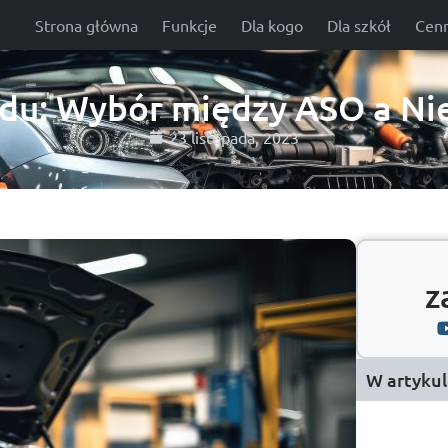
Strona główna
Funkcje
Dla kogo
Dla szkół
Cenn
u: Wybór między ASO a Ni
23 listopada, 2023
z
W artykul