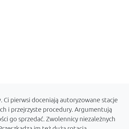
Ci pierwsi doceniają autoryzowane stacje
ch i przejrzyste procedury. Argumentują
ości go sprzedać. Zwolennicy niezależnych
rzeszkadza im też duża rotacja