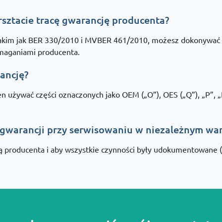
sztacie tracę gwarancję producenta?
takim jak BER 330/2010 i MVBER 461/2010, możesz dokonywać 
ymaganiami producenta.
ancję?
używać części oznaczonych jako OEM („O”), OES („Q”), „P”, „PT”
gwarancji przy serwisowaniu w niezależnym war
ą producenta i aby wszystkie czynności były udokumentowane (k