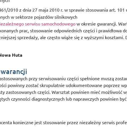
61/2010 z dnia 27 maja 2010 r. w sprawie stosowania art. 101 u
onych w sektorze pojazdów silnikowych
iezależnego serwisu samochodowego
w okresie gwarancji. Wa
konanych prac, stosowanie odpowiednich części i prawidłowa 
źniejszej sprzedaży, ale często wiąże się z wyższymi kosztami
 Nowa Huta
warancji
tosowanych przy serwisowaniu części spełnione muszą zostać
ści powinny zostać skrupulatnie udokumentowane poprzez wpisy
listy zastosowanych części. Warsztat powinien mieć możliwoś
tych czynności diagnostycznych lub naprawczych powinien być t
enta konieczne jest stosowanie przez niezależny serwis profe