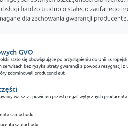
i obsługi bardzo trudno o stałego zaufanego m
ymagane dla zachowania gwarancji producenta.
powych GVO
lski stało się obowiązujące po przystąpieniu do Unii Europejs
rwisach bez ryzyka utraty gwarancji z powodu rezygnacji z u
tóry zdominowali producenci aut.
części
zowany warsztat powinien przestrzegać wytycznych producenta
ucenta samochodu
oducenta samochodu