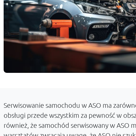
Serwisowanie samochodu w ASO ma zarówno za
obsługi przede wszystkim za pewność w obsz
również, że samochód serwisowany w ASO mnie
warsztatów zwracają uwagę, że ASO nie szuka