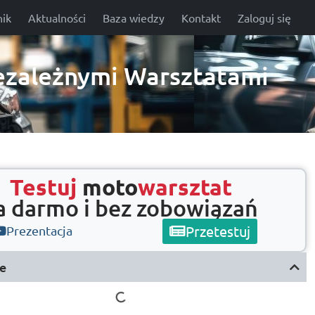
ik
Aktualności
Baza wiedzy
Kontakt
Zaloguj się
ezależnymi Warsztatami
Testuj
moto
warsztat
a darmo i bez zobowiązań
Przetestuj
Prezentacja
e