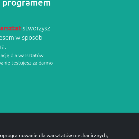
 z programem
arsztat
stworzysz
znesem w sposób
ia.
kację dla warsztatów
wanie testujesz za darmo
oprogramowanie dla warsztatów mechanicznych,