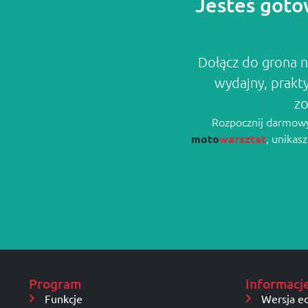
Jesteś goto
Dołącz do grona n
wydajny, prakt
zo
Rozpocznij darmowy 
, unikas
moto
warsztat
Program
Informacj
Funkcje
Wersja e