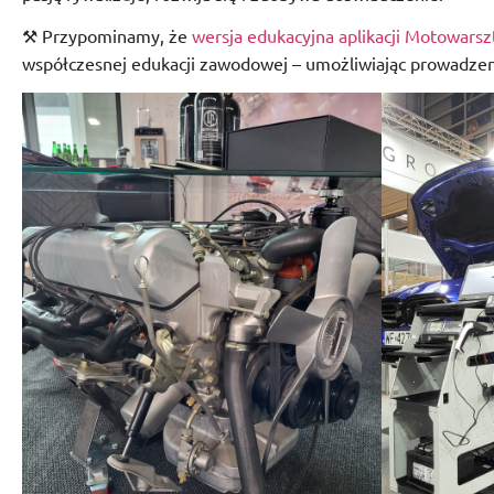
⚒️ Przypominamy, że
wersja edukacyjna aplikacji Motowarsz
współczesnej edukacji zawodowej – umożliwiając prowadzenie 