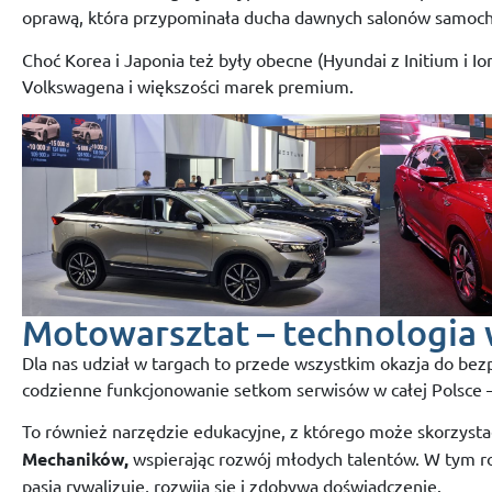
oprawą, która przypominała ducha dawnych salonów samoc
Choć Korea i Japonia też były obecne (Hyundai z Initium i Io
Volkswagena i większości marek premium.
Motowarsztat – technologia w
Dla nas udział w targach to przede wszystkim okazja do bezp
codzienne funkcjonowanie setkom serwisów w całej Polsce – 
To również narzędzie edukacyjne, z którego może skorzysta
Mechaników,
wspierając rozwój młodych talentów. W tym rok
pasją rywalizuje, rozwija się i zdobywa doświadczenie.