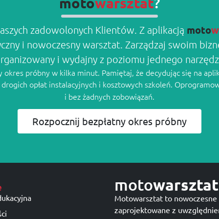
?
moto
warsztat
moto
w
aszych zadowolonych Klientów. Z aplikacją
yczny i nowoczesny warsztat. Zarządzaj swoim bi
rganizowany i wydajny z poziomu jednego narzędz
okres próbny w kilka minut. Pamiętaj, że decydując się na apli
z drogich opłat instalacyjnych i kosztowych szkoleń. Oprogramo
i bez żadnych zobowiązań.
Rozpocznij bezpłatny okres próbny
moto
warsztat
e
dukacyjna
Motowarsztat to nowoczesne 
zaprojektowane z uwzględnie
ci