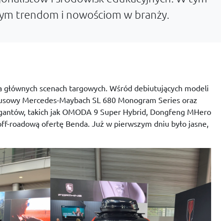
alnym trendom i nowościom w branży.
na głównych scenach targowych. Wśród debiutujących modeli
uksusowy Mercedes-Maybach SL 680 Monogram Series oraz
h gigantów, takich jak OMODA 9 Super Hybrid, Dongfeng MHero
ff-roadową ofertę Benda. Już w pierwszym dniu było jasne,