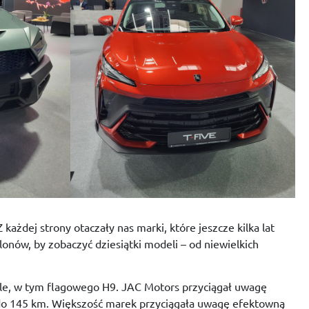
żdej strony otaczały nas marki, które jeszcze kilka lat
onów, by zobaczyć dziesiątki modeli – od niewielkich
le, w tym flagowego H9. JAC Motors przyciągał uwagę
do 145 km. Większość marek przyciągała uwagę efektowną