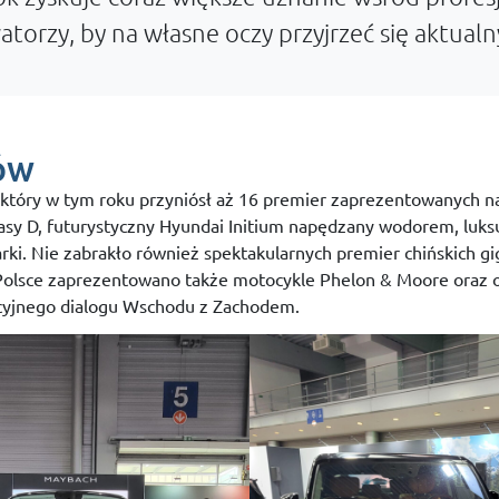
watorzy, by na własne oczy przyjrzeć się aktu
ów
, który w tym roku przyniósł aż 16 premier zaprezentowanych 
 klasy D, futurystyczny Hyundai Initium napędzany wodorem, l
marki. Nie zabrakło również spektakularnych premier chińskic
Polsce zaprezentowano także motocykle Phelon & Moore oraz o
acyjnego dialogu Wschodu z Zachodem.