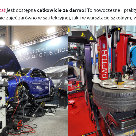
tat
jest dostępna
całkowicie za darmo!
To nowoczesne i prakty
zajęć zarówno w sali lekcyjnej, jak i w warsztacie szkolnym, w