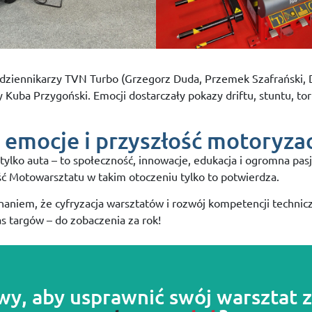
d dziennikarzy TVN Turbo (Grzegorz Duda, Przemek Szafrański,
y Kuba Przygoński. Emocji dostarczały pokazy driftu, stuntu, to
emocje i przyszłość motoryzac
lko auta – to społeczność, innowacje, edukacja i ogromna pasj
ść Motowarsztatu w takim otoczeniu tylko to potwierdza.
onaniem, że cyfryzacja warsztatów i rozwój kompetencji technic
s targów – do zobaczenia za rok!
wy, aby usprawnić swój warsztat