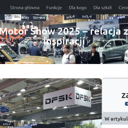
Strona główna
Funkcje
Dla kogo
Dla szkół
Cenn
otor Show 2025 – relacja z
inspiracji
30 kwietnia, 2025
z
W artykul