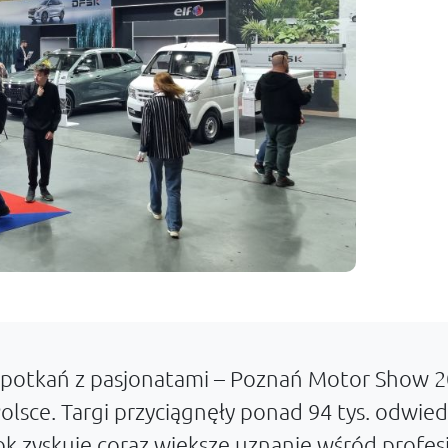
 spotkań z pasjonatami – Poznań Motor Show 2
lsce. Targi przyciągnęły ponad 94 tys. odwied
 rok zyskuje coraz większe uznanie wśród profe