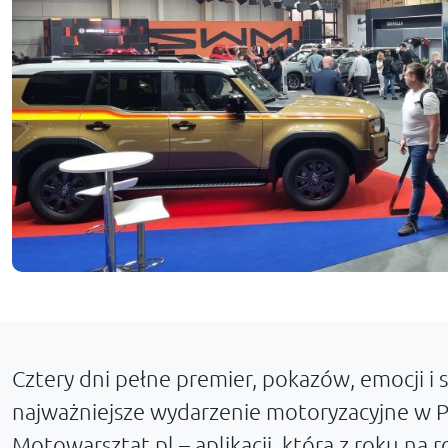
Cztery dni pełne premier, pokazów, emocji i
najważniejsze wydarzenie motoryzacyjne w Po
Motowarsztat.pl – aplikacji, która z roku na