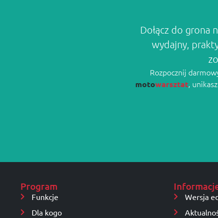
Dołącz do grona n
wydajny, prakt
zo
Rozpocznij darmowy 
, unikas
moto
warsztat
Program
Informacj
Funkcje
Wersja e
Dla kogo
Aktualnoś