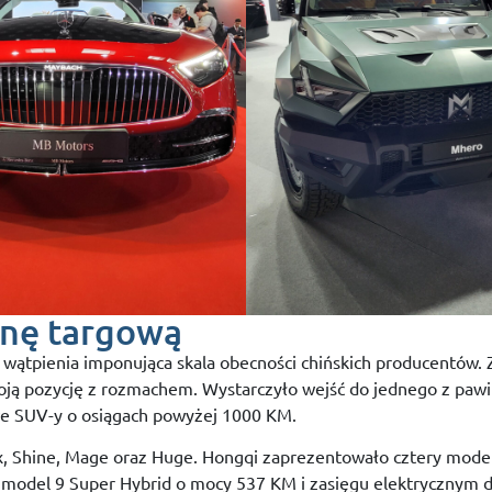
enę targową
pienia imponująca skala obecności chińskich producentów. Z ka
oją pozycję z rozmachem. Wystarczyło wejść do jednego z pawil
owe SUV-y o osiągach powyżej 1000 KM.
x, Shine, Mage oraz Huge. Hongqi zaprezentowało cztery mode
odel 9 Super Hybrid o mocy 537 KM i zasięgu elektrycznym 