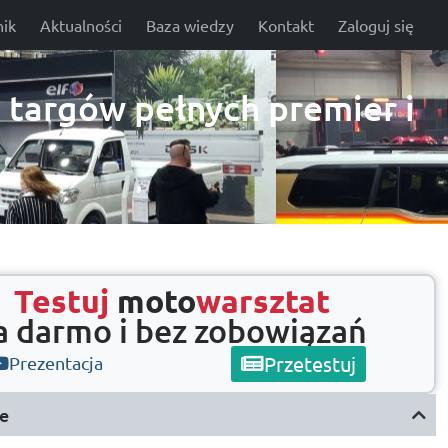
ik
Aktualności
Baza wiedzy
Kontakt
Zaloguj się
 targów pełnych premier i
Testuj
moto
warsztat
a darmo i bez zobowiązań
Przetestuj
Prezentacja
e