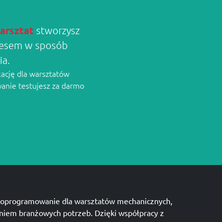
arsztat
stworzysz
znesem w sposób
ia.
kację dla warsztatów
wanie testujesz za darmo
oprogramowanie dla warsztatów mechanicznych,
niem branżowych potrzeb. Dzięki współpracy z