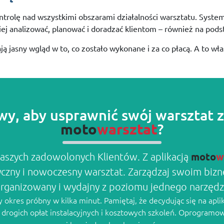
ntrolę
nad
wszystkimi
obszarami
działalności
warsztatu.
Syste
iej
analizować,
planować
i
doradzać
klientom –
również
na
pods
ją
jasny
wgląd
w
to,
co
zostało
wykonane
i
za
co
płacą.
A
to
wła
wy, aby usprawnić swój warsztat
?
moto
warsztat
moto
w
aszych zadowolonych Klientów. Z aplikacją
yczny i nowoczesny warsztat. Zarządzaj swoim bi
rganizowany i wydajny z poziomu jednego narzędz
okres próbny w kilka minut. Pamiętaj, że decydując się na apli
z drogich opłat instalacyjnych i kosztowych szkoleń. Oprogramo