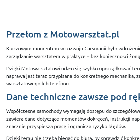
Przełom
z
Motowarsztat.
pl
Kluczowym
momentem
w
rozwoju
Carsmanii
było
wdrożen
zarządzanie
warsztatem
w
praktyce –
bez
konieczności
żong
Dzięki
Motowarsztatowi
udało
się
szybko
uporządkować
ter
naprawa
jest
teraz
przypisana
do
konkretnego
mechanika,
z
warsztatowego
lub
telefonu.
Dane
techniczne
zawsze
pod
rę
Współczesne
samochody
wymagają
dostępu
do
szczegółow
zawiera
dane
dotyczące
momentów
dokręceń,
instrukcji
nap
znacznie
przyspiesza
pracę
i
ogranicza
ryzyko
błędów.
Dzięki
temu
nie
trzeba
biegać
do
biura,
by
sprawdzić
konkre