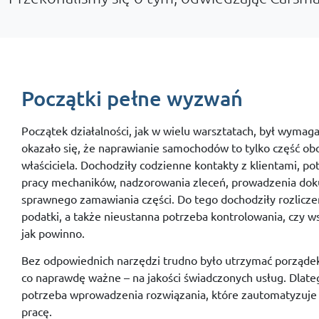
Początki
pełne
wyzwań
Początek
działalności,
jak
w
wielu
warsztatach,
był
wymaga
okazało
się,
że
naprawianie
samochodów
to
tylko
część
ob
właściciela.
Dochodziły
codzienne
kontakty
z
klientami,
po
pracy
mechaników,
nadzorowania
zleceń,
prowadzenia
dok
sprawnego
zamawiania
części.
Do
tego
dochodziły
rozlicze
podatki,
a
także
nieustanna
potrzeba
kontrolowania,
czy
w
jak
powinno.
Bez
odpowiednich
narzędzi
trudno
było
utrzymać
porząde
co
naprawdę
ważne –
na
jakości
świadczonych
usług.
Dlat
potrzeba
wprowadzenia
rozwiązania,
które
zautomatyzuj
pracę.