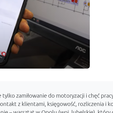
ylko zamiłowanie do motoryzacji i chęć pracy
ontakt z klientami, księgowość, rozliczenia i
ię – warsztat w Opolu (woj. lubelskie), który 