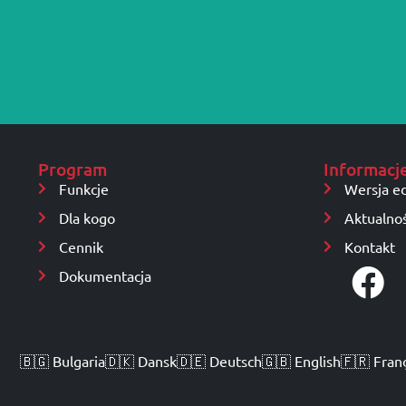
Program
Informacj
Funkcje
Wersja e
Dla kogo
Aktualnoś
Cennik
Kontakt
Dokumentacja
🇧🇬 Bulgaria
🇩🇰 Dansk
🇩🇪 Deutsch
🇬🇧 English
🇫🇷 Fran