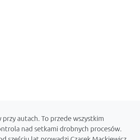
 przy autach. To przede wszystkim
 kontrola nad setkami drobnych procesów.
od sześciu lat prowadzi Czarek Mackiewicz.