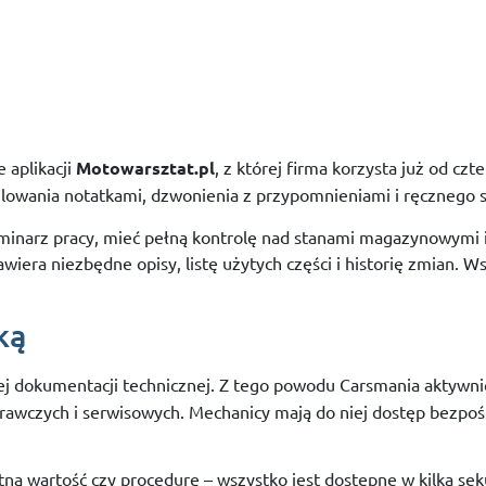
ie
aplikacji
Motowarsztat.
pl
,
z
której
firma
korzysta
już
od
czt
lowania
notatkami,
dzwonienia
z
przypomnieniami
i
ręcznego
minarz
pracy,
mieć
pełną
kontrolę
nad
stanami
magazynowymi
awiera
niezbędne
opisy,
listę
użytych
części
i
historię
zmian.
Ws
ką
ej
dokumentacji
technicznej.
Z
tego
powodu
Carsmania
aktywn
rawczych
i
serwisowych.
Mechanicy
mają
do
niej
dostęp
bezpoś
tną
wartość
czy
procedurę –
wszystko
jest
dostępne
w
kilka
sek