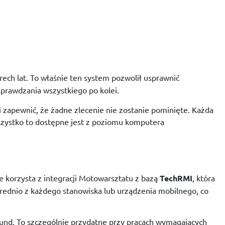
erech
lat.
To
właśnie
ten
system
pozwolił
usprawnić
sprawdzania
wszystkiego
po
kolei.
i
zapewnić,
że
żadne
zlecenie
nie
zostanie
pominięte.
Każda
zystko
to
dostępne
jest
z
poziomu
komputera
ie
korzysta
z
integracji
Motowarsztatu
z
bazą
TechRMI
,
która
rednio
z
każdego
stanowiska
lub
urządzenia
mobilnego,
co
und.
To
szczególnie
przydatne
przy
pracach
wymagających