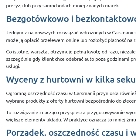
precyzji
lub
przy
samochodach
mniej
znanych
marek.
Bezgotówkowo
i
bezkontaktow
Jednym
z
najnowszych
rozwiązań
wdrożonych
w
Carsmanii
może
ją
opłacić
przelewem
online
lub
rozłożyć
płatność
na
r
Co
istotne,
warsztat
otrzymuje
pełną
kwotę
od
razu,
niezal
szczególnie
gdy
klient
chce
odebrać
auto
poza
godzinami
pr
usługi.
Wyceny
z
hurtowni
w
kilka
sek
Ogromną
oszczędność
czasu
w
Carsmanii
przyniosła
równie
wybrane
produkty
z
oferty
hurtowni
bezpośrednio
do
zlece
To
rozwiązanie
znacząco
przyspiesza
przygotowywanie
wyc
większe
elementy
układu.
W
praktyce
oznacza
to
mniej
żmu
Porządek,
oszczędność
czasu
i
w