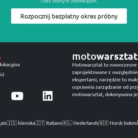
i bez żadnych zobowiązań.
Rozpocznij bezpłatny okres próbny
moto
warsztat
e
dukacyjna
Motowarsztat to nowoczesne 
zaprojektowane z uwzględnie
ci
ekspertami, narzędzie to mak
usprawnia zarządzanie od prz
motowarsztat, dokonywana jes
çais
🇮🇸 Íslenska
🇮🇹 Italiano
🇳🇱 Nederlands
🇳🇴 Norsk bokmå