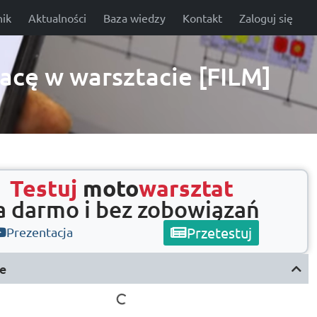
ik
Aktualności
Baza wiedzy
Kontakt
Zaloguj się
racę w warsztacie [FILM]
Testuj
moto
warsztat
a darmo i bez zobowiązań
Przetestuj
Prezentacja
e