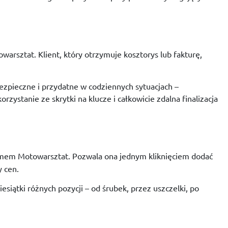
owarsztat.
Klient,
który
otrzymuje
kosztorys
lub
fakturę,
ezpieczne
i
przydatne
w
codziennych
sytuacjach –
korzystanie
ze
skrytki
na
klucze
i
całkowicie
zdalna
finalizacja
emem
Motowarsztat.
Pozwala
ona
jednym
kliknięciem
dodać
y
cen.
iesiątki
różnych
pozycji –
od
śrubek,
przez
uszczelki,
po