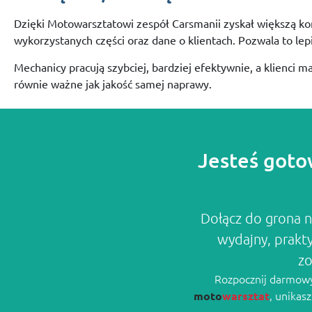
Dzięki
Motowarsztatowi
zespół
Carsmanii
zyskał
większą
ko
wykorzystanych
części
oraz
dane
o
klientach.
Pozwala
to
lep
Mechanicy
pracują
szybciej,
bardziej
efektywnie,
a
klienci
ma
równie
ważne
jak
jakość
samej
naprawy.
Jesteś goto
Dołącz do grona n
wydajny, prakt
zo
Rozpocznij darmowy 
, unikas
moto
warsztat