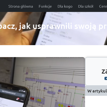
Strona główna
Funkcje
Dla kogo
Dla szkół
Cenn
acz, jak usprawnili swoją p
15 maja, 2025
z
W artykul