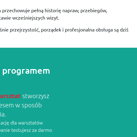
m
przechowuje
pełną
historię
napraw,
przebiegów,
tawie
wcześniejszych
wizyt.
śnie
przejrzystość,
porządek
i
profesjonalna
obsługa
są
dziś
 z programem
arsztat
stworzysz
znesem w sposób
ia.
kację dla warsztatów
wanie testujesz za darmo