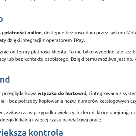
o
są
płatności
online
,
dostępne
bezpośrednio
przez
system
Mot
aty
dzięki
integracji
z
operatorem
TPay.
eżnie
od
formy
płatności
klienta.
To
nie
tylko
wygodne,
ale
też
b
acy
lub
bez
kontaktu
osobistego.
Dzięki
temu
możliwe
jest
np.
und
ż
przeglądarkowa
wtyczka
do
hurtowni
,
zintegrowana
z
syst
nia –
bez
potrzeby
kopiowania
nazw,
numerów
katalogowych
cz
en,
zwłaszcza
w
przypadku
większych
zleceń,
które
obejmują
dz
dnego
klikania
i
więcej
czasu
na
właściwą
pracę.
iększa
kontrola