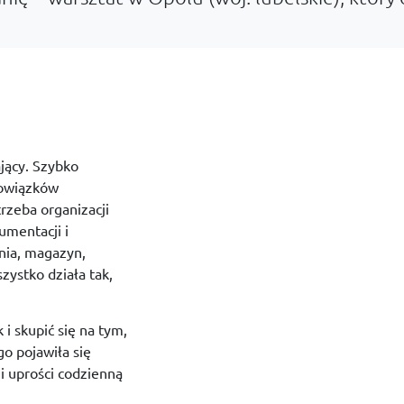
jący.
Szybko
owiązków
trzeba
organizacji
umentacji
i
nia,
magazyn,
szystko
działa
tak,
k
i
skupić
się
na
tym,
ego
pojawiła
się
e
i
uprości
codzienną