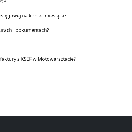
w: 4
 księgowej na koniec miesiąca?
turach i dokumentach?
ć faktury z KSEF w Motowarsztacie?